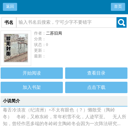
返回
首页
书名
作者：
二苏旧局
分类：
状态：0
更新：
最新：
开始阅读
查看目录
加入书架
点击下载
小说简介
毒舌冷淡攻（纪清洲）×不太有眼色（？）懒散受（陶岭
冬） 冬岭，又称东岭，常年积雪不化，人迹罕至。 无人所
知，曾经作恶多端的冬岭岭主陶岭冬会因为一次阵法研究...