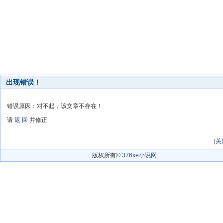
出现错误！
错误原因：对不起，该文章不存在！
请
返 回
并修正
[
关
版权所有©
376xe小说网