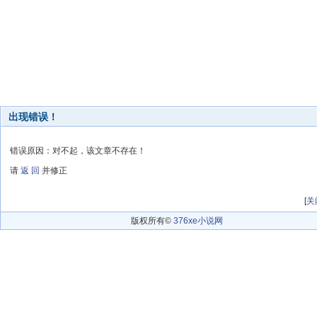
出现错误！
错误原因：对不起，该文章不存在！
请
返 回
并修正
[
关
版权所有©
376xe小说网