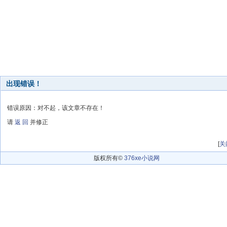
出现错误！
错误原因：对不起，该文章不存在！
请
返 回
并修正
[
关
版权所有©
376xe小说网