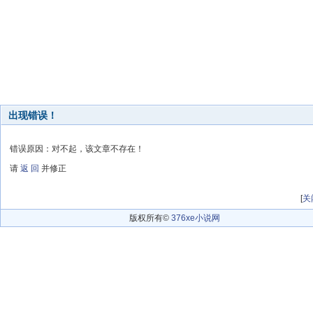
出现错误！
错误原因：对不起，该文章不存在！
请
返 回
并修正
[
关
版权所有©
376xe小说网