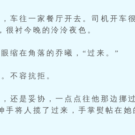
车往一家餐厅开去。司机开车很
，很衬今晚的泠泠夜色。
缩在角落的乔曦，“过来。”
。不容抗拒。
还是妥协，一点点往他那边挪过
伸手将人揽了过来，手掌熨帖在她