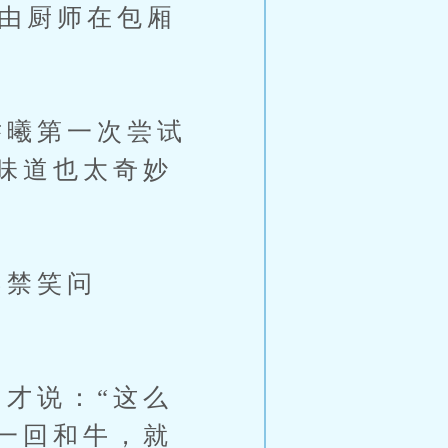
都由厨师在包厢
曦第一次尝试
味道也太奇妙
不禁笑问
才说：“这么
一回和牛，就