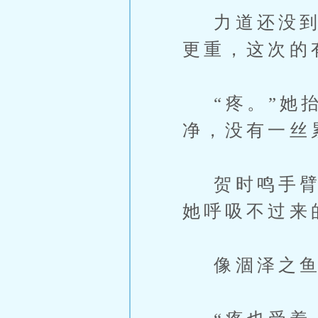
力道还没到达
更重，这次的
“疼。”她抬
净，没有一丝
贺时鸣手臂又
她呼吸不过来
像涸泽之鱼