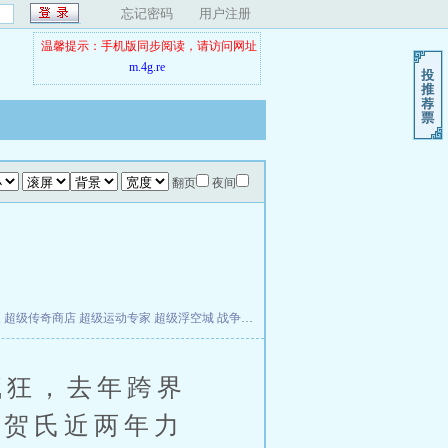
忘记密码
用户注册
温馨提示：手机版同步阅读，请访问网址
m.4g.re
翻页
夜间
夫
超级传奇商店
超级运动专家
超级浮空城
战争天堂
混元道纪
教练万岁
都市全能巨星
狂，去年跨界
是贺氏近两年力