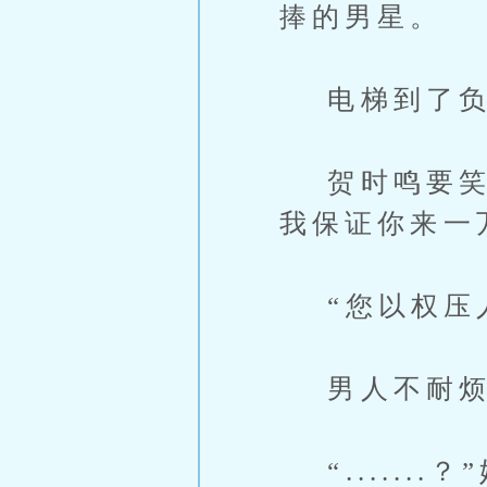
捧的男星。
电梯到了负
贺时鸣要笑不
我保证你来一
“您以权压人
男人不耐烦的
“......