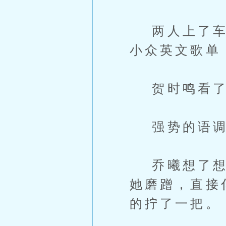
两人上了车，
小众英文歌单
贺时鸣看了眼
强势的语调
乔曦想了想，
她磨蹭，直接
的拧了一把。