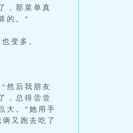
了，那菜单真
算的。”
也变多。
“然后我朋友
了，总得尝尝
点大。”她用手
我俩又跑去吃了