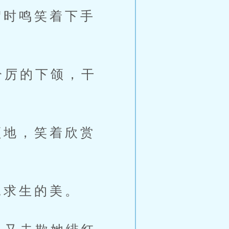
时鸣笑着下手
冷厉的下颌，干
地，笑着欣赏
求生的美。