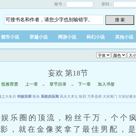
账号：
密码：
搜 索
都市小说
穿越小说
网游小说
科幻小说
其他小说
妄欢 第18节
投推荐票
上一章
章节目录
下一章
加入书签
←
→
漫之大冬兵
华娱宗师
斩杀
系统供应商
风水大术士
斩邪
万界圣师
大宋将门
大宋好屠
乐圈的顶流，粉丝千万，个个疯
电影，就在金像奖拿了最佳男配，