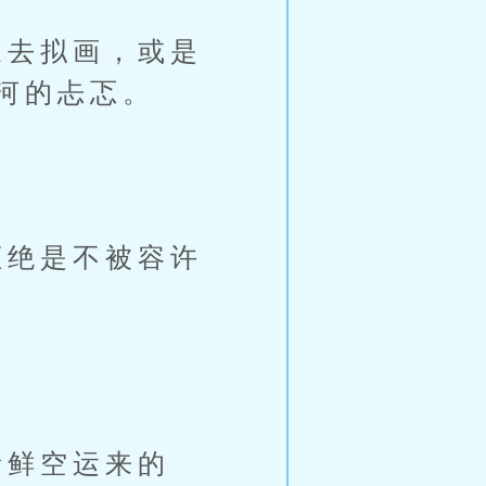
去拟画，或是
河的忐忑。
绝是不被容许
鲜空运来的