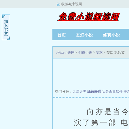
收藏4g小说网
首页
玄幻小说
修真小说
376xe小说网
>
都市小说
>
妄欢
> 妄欢 第18节
热门推荐：
九层天界
绿茵峥嵘
我是杀毒软件
美
向亦是当今娱
演了第一部 