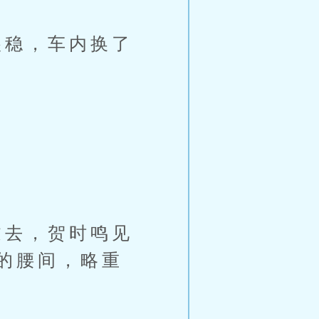
稳，车内换了
去，贺时鸣见
的腰间，略重