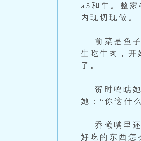
a5和牛。整
内现切现做。
前菜是鱼子酱
生吃牛肉，开
了。
贺时鸣瞧她
她：“你这什
乔曦嘴里还嚼
好吃的东西怎