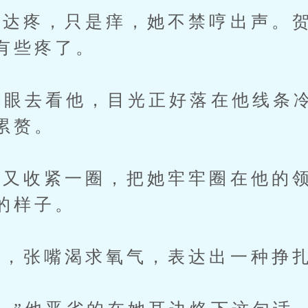
疼，只是痒，她不禁哼出声。贺
有些疼了。
眼去看他，目光正好落在他线条
累赘。
收紧一圈，把她牢牢圈在他的领
的样子。
，张嘴渴求氧气，表达出一种挣扎