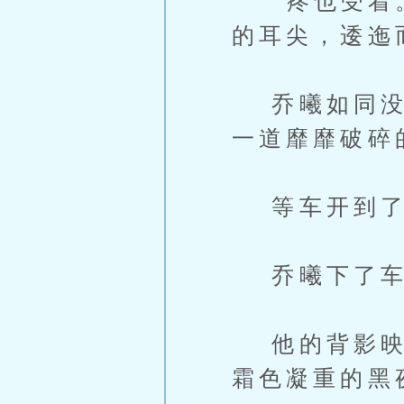
“疼也受着。
的耳尖，逶迤
乔曦如同没有
一道靡靡破碎
等车开到了
乔曦下了车
他的背影映入
霜色凝重的黑