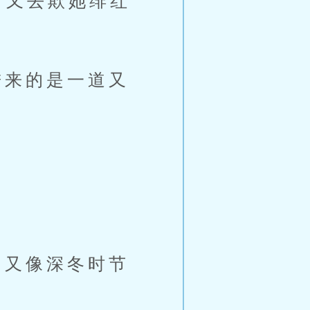
，又去欺她绯红
来的是一道又
又像深冬时节