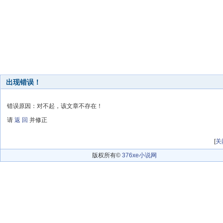
出现错误！
错误原因：对不起，该文章不存在！
请
返 回
并修正
[
关
版权所有©
376xe小说网