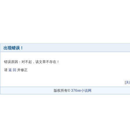
出现错误！
错误原因：对不起，该文章不存在！
请
返 回
并修正
[
关
版权所有©
376xe小说网