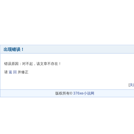
出现错误！
错误原因：对不起，该文章不存在！
请
返 回
并修正
[
关
版权所有©
376xe小说网