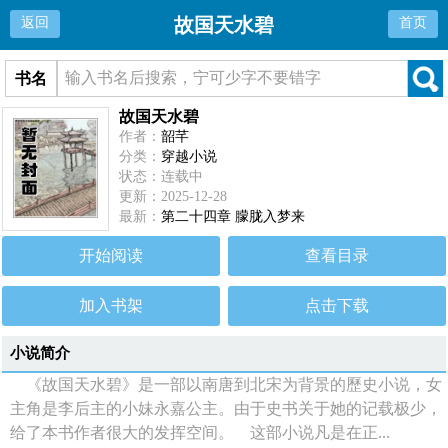
故国天水碧
返回
首页
书名
故国天水碧
作者：
韶芊
分类：
穿越小说
状态：连载中
更新：2025-12-28
最新：
第二十四章 朦胧入梦来
开始阅读
查看目录
加入书架
点击下载
小说简介
《故国天水碧》是一部以南唐到北宋为背景的歷史小说，女
主角是李后主的小妹永嘉公主。由于史书关于她的记载极少，
给了本书作者很大的发挥空间。 这部小说凡是在正...