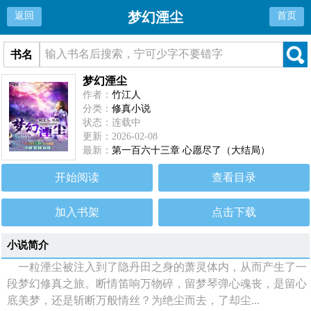
梦幻湮尘
返回
首页
书名
梦幻湮尘
作者：
竹江人
分类：
修真小说
状态：连载中
更新：2026-02-08
最新：
第一百六十三章 心愿尽了（大结局）
开始阅读
查看目录
加入书架
点击下载
小说简介
一粒湮尘被注入到了隐丹田之身的萧灵体内，从而产生了一
段梦幻修真之旅。断情笛响万物碎，留梦琴弹心魂丧，是留心
底美梦，还是斩断万般情丝？为绝尘而去，了却尘...