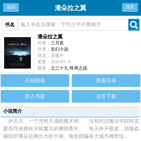
潘朵拉之翼
返回
首页
书名
潘朵拉之翼
作者：
三月贰
分类：
玄幻小说
状态：连载中
更新：2026-01-16
最新：
之三十九 终局之战
开始阅读
查看目录
加入书架
点击下载
小说简介
伊古尔，一个浑然天成的魔术师。 没有经过魔法学院阿克
夏指导便拥有天赋魔法的爽朗青年。 每天睁开眼皮，跟随盗
贼组织潘朵拉脚步大吵大闹、偷抢拐骗各大城市稀世珍...