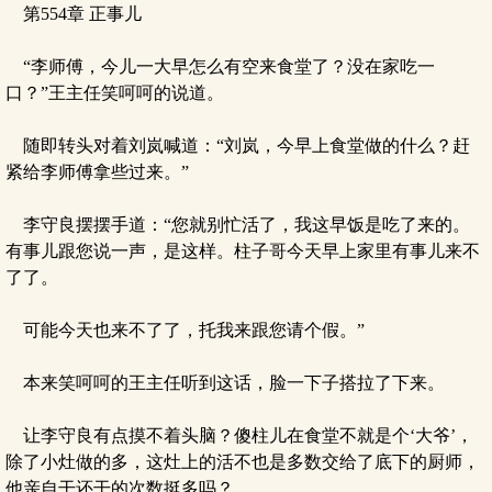
第554章 正事儿
“李师傅，今儿一大早怎么有空来食堂了？没在家吃一
口？”王主任笑呵呵的说道。
随即转头对着刘岚喊道：“刘岚，今早上食堂做的什么？赶
紧给李师傅拿些过来。”
李守良摆摆手道：“您就别忙活了，我这早饭是吃了来的。
有事儿跟您说一声，是这样。柱子哥今天早上家里有事儿来不
了了。
可能今天也来不了了，托我来跟您请个假。”
本来笑呵呵的王主任听到这话，脸一下子搭拉了下来。
让李守良有点摸不着头脑？傻柱儿在食堂不就是个‘大爷’，
除了小灶做的多，这灶上的活不也是多数交给了底下的厨师，
他亲自干还干的次数挺多吗？