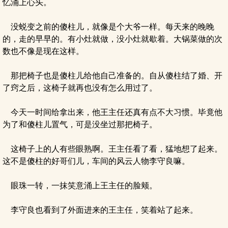
忆涌上心头。
没蜕变之前的傻柱儿，就像是个大爷一样。每天来的晚晚
的，走的早早的。有小灶就做，没小灶就歇着。大锅菜做的次
数也不像是现在这样。
那把椅子也是傻柱儿给他自己准备的。自从傻柱结了婚、开
了窍之后，这椅子就再也没有怎么用过了。
今天一时间给拿出来，他王主任还真有点不大习惯。毕竟他
为了和傻柱儿置气，可是没坐过那把椅子。
这椅子上的人有些眼熟啊。王主任看了看，猛地想了起来。
这不是傻柱的好哥们儿，车间的风云人物李守良嘛。
眼珠一转，一抹笑意涌上王主任的脸颊。
李守良也看到了外面进来的王主任，笑着站了起来。