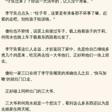
“守良过来了？你说一大清早的，让人没个准备。”
李守良点点头：“柱子哥，这要是有准备那不坏事了嘛。赶
紧的走吧。别给孩子耽误咯。”
傻柱也不矫情，说罢上前接过车子。载上抱着孩子的于莉。
何雨水也骑上车子载着东西跟着出发了。
李守良看这仨人走远，才折返回了家中。先是给自己继续多
煮几个鸡蛋来，吃完再去找一大爷他们。正好和他们一块上班
去。
傻柱一家三口在得了李守良嘴里的准确信儿之后，‘快马加
鞭’的就往门口走。
正好碰上同样出门的三大爷。
三大爷和何雨水就是一个想法了，看到这么多东西还以为是
去娘家住两天呢。