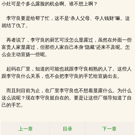
小灶可是个多么露脸的机会啊。谁不想上啊？
李守良要是给帮了忙，这不是‘杀人父母、夺人钱财’嘛。这
就结了仇了。
再者说了，李守良的厨艺可没怎么显露过，虽然在外面一些
富贵人家显露过，但那些人家自己本身‘隐藏’还来不及呢。怎
么会主动宣扬一些呢。
起码在厂里，知道的可能也就跟李守良相熟的人了。这些人
跟李守良什么关系，也不会把李守良的手艺给宣扬出去。
而且到目前为止，在厂里李守良也不想着显露什么。为什么
这么说呢？现在李守良挺自在的。要是让这些厂领导知道了自
己的手艺。
上一章
目录
下一章