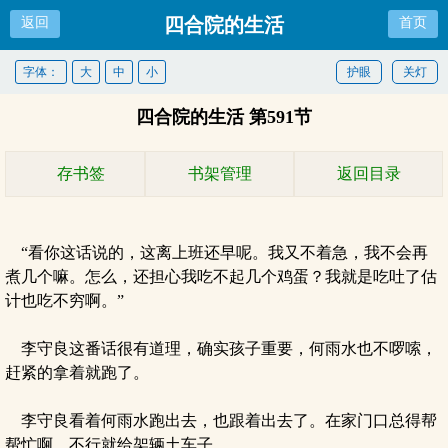
四合院的生活
返回
首页
字体：
大
中
小
护眼
关灯
四合院的生活 第591节
存书签
书架管理
返回目录
“看你这话说的，这离上班还早呢。我又不着急，我不会再
煮几个嘛。怎么，还担心我吃不起几个鸡蛋？我就是吃吐了估
计也吃不穷啊。”
李守良这番话很有道理，确实孩子重要，何雨水也不啰嗦，
赶紧的拿着就跑了。
李守良看着何雨水跑出去，也跟着出去了。在家门口总得帮
帮忙啊。不行就给架辆土车子。