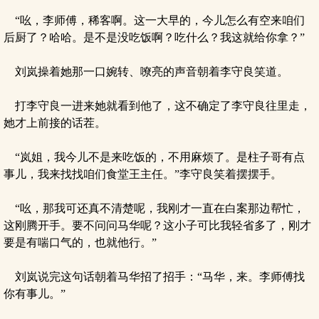
“吆，李师傅，稀客啊。这一大早的，今儿怎么有空来咱们
后厨了？哈哈。是不是没吃饭啊？吃什么？我这就给你拿？”
刘岚操着她那一口婉转、嘹亮的声音朝着李守良笑道。
打李守良一进来她就看到他了，这不确定了李守良往里走，
她才上前接的话茬。
“岚姐，我今儿不是来吃饭的，不用麻烦了。是柱子哥有点
事儿，我来找找咱们食堂王主任。”李守良笑着摆摆手。
“吆，那我可还真不清楚呢，我刚才一直在白案那边帮忙，
这刚腾开手。要不问问马华呢？这小子可比我轻省多了，刚才
要是有喘口气的，也就他行。”
刘岚说完这句话朝着马华招了招手：“马华，来。李师傅找
你有事儿。”