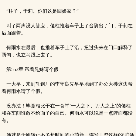
“柱子，于莉。你们这是回娘家？”
叫了两声没人答应，傻柱推着车子上了台阶出了门，于莉在
后面跟着。
何雨水在最后，也推着车子上了沿，扭过头来在门口解释了
两句，也立马跟上去了。
第553章 帮着兄妹请个假
一大早，来到轧钢厂的李守良先早早地到了办公大楼这边帮
着何雨水请了个假。
没办法！毕竟相比于在一食堂‘一人之下、万人之上’的傻柱
和在车间谁敢不给面子的自己。何雨水可以说是一点牌面都没
有。
她就是个刚转正不多长时间的小萌新。连发工资这样的‘脏活