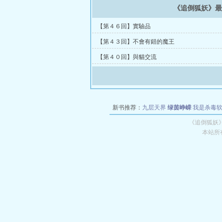
《追倒狐妖》
【第４６回】實驗品
【第４３回】不會有錯的魔王
【第４０回】與貓交流
新书推荐：
九层天界
绿茵峥嵘
我是杀毒
空城
战争天堂
混元道纪
教练万岁
都市全
《追倒狐妖
本站所