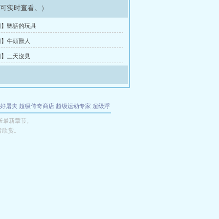
即可实时查看。）
回】聽話的玩具
回】牛頭獸人
回】三天沒見
好屠夫
超级传奇商店
超级运动专家
超级浮
的特工
我夺舍了魔皇
都市极品医仙
九天
酋
妖最新章节。
者欣赏。