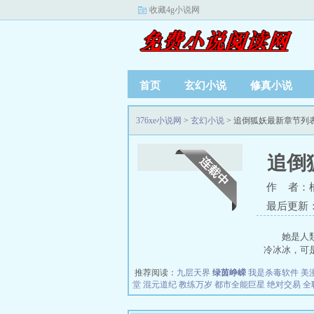
收藏4g小说网
首页
玄幻小说
修真小说
376xe小说网
>
玄幻小说
> 追倒狐妖最新章节列
追倒
作 者：
最后更新：20
她是人
冷冰冰，可是
推荐阅读：
九层天界
绿茵峥嵘
我是杀毒软件
美
堂
混元道纪
教练万岁
都市全能巨星
绝对交易
全