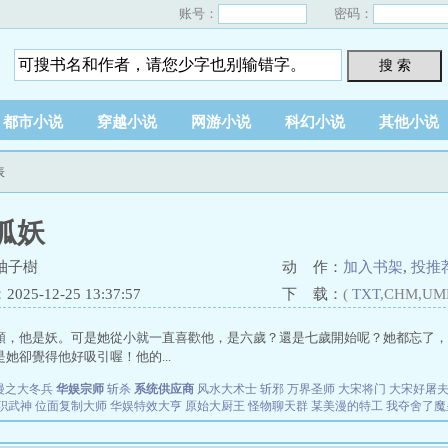
账号：
密码：
搜 索
都市小说
穿越小说
网游小说
科幻小说
其他小说
表
狐妖
柚子樹
动 作：
加入书架
,
投推
25-12-25 13:37:57
下 载：
(
TXT
,CHM,UM
類，他是妖。可是她從小就一直喜歡他，是六歲？還是七歲開始呢？她都忘了，
她卻覺得他好吸引喔！他的...
漫之大冬兵
华娱宗师
斩杀
系统供应商
风水大术士
斩邪
万界圣师
大宋将门
大宋好屠
职武神
位面复制大师
华娱特效大亨
原始大厨王
怪物聊天群
某美漫的特工
我夺舍了魔