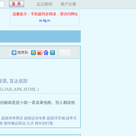
忘记密码
用户注册
温馨提示：手机版同步阅读，请访问网址
m.4g.re
荐票
,
直达底部
D,JAR,APK,HTML )
但她就是從小就一直追著他跑。別人都說他
夫
超级传奇商店
超级运动专家
超级浮空城
战争天
皇
都市极品医仙
九天
酋长别打脸