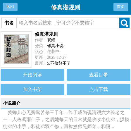
修真潜规则
返回
首页
书名
修真潜规则
作者：
双鲤
分类：
修真小说
状态：连载中
更新：2025-12-27
最新：
5.不修好不了
开始阅读
查看目录
加入书架
点击下载
小说简介
姜蝉儿心无旁骛苦修三千年，终于成为砚清观六大长老之
一，人称鸢雨仙子，之后她每天的日常就是收收小徒弟，摸摸
徒弟的小手，和徒弟双个修，再撩撩师兄师弟，和隔...