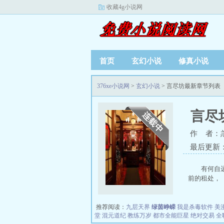
收藏4g小说网
首页
玄幻小说
修真小说
376xe小说网
>
玄幻小说
> 言尽坊最新章节列表
言尽
作 者：
最后更新：20
有何自
前的租处， 
推荐阅读：
九层天界
绿茵峥嵘
我是杀毒软件
美
堂
混元道纪
教练万岁
都市全能巨星
绝对交易
全