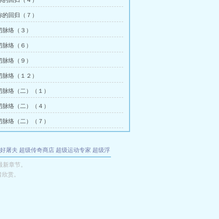
你的回归（４）
你的回归（７）
切脉络（３）
切脉络（６）
切脉络（９）
切脉络（１２）
切脉络（二）（１）
切脉络（二）（４）
切脉络（二）（７）
好屠夫
超级传奇商店
超级运动专家
超级浮
的特工
我夺舍了魔皇
都市极品医仙
九天
酋
最新章节。
者欣赏。