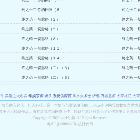
药之十二 你的回归（３）
药之十二 
药之十二 你的回归（６）
药之十二 
终之药 一切脉络（２）
终之药 一
终之药 一切脉络（５）
终之药 一
终之药 一切脉络（８）
终之药 一
终之药 一切脉络（１１）
终之药 一
终之药 一切脉络（１４）
终之药 一
终之药 一切脉络（二）（３）
终之药 一
终之药 一切脉络（二）（６）
终之药 一
软件
美漫之大冬兵
华娱宗师
斩杀
系统供应商
风水大术士
斩邪
万界圣师
大宋将门
大宋
能巨星
绝对交易
全职武神
位面复制大师
华娱特效大亨
原始大厨王
怪物聊天群
某美漫
》情节跌宕起伏、扣人心弦，是一本情节与文笔俱佳的，376xe小说网转载收集言尽坊
有小说为转载作品，所有章节均由网友上传，转载至本站只是为了宣传本书让更多读
长别打脸
Copyright © 2021 4g小说网 All Rights Reserved.
粤ICP备8888888号 统计代码