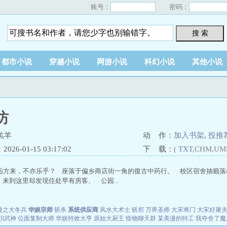
账号：
密码：
搜 索
都市小说
穿越小说
网游小说
科幻小说
其他小说
坊
羔羊
动 作：
加入书架
,
投推
26-01-15 03:17:02
下 载：
(
TXT
,CHM,UM
远方来，不亦乐乎？ 座落于偏乡商店街一角的復古中药行。 校区宿舍抽籤落
来到这里却发现住处早有房客、 公园...
漫之大冬兵
华娱宗师
斩杀
系统供应商
风水大术士
斩邪
万界圣师
大宋将门
大宋好屠
职武神
位面复制大师
华娱特效大亨
原始大厨王
怪物聊天群
某美漫的特工
我夺舍了魔