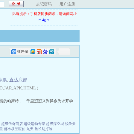
忘记密码
用户注册
温馨提示：手机版同步阅读，请访问网址
m.4g.re
荐票
,
直达底部
D,JAR,APK,HTML )
榜的帕斯特， 千里迢迢来到异乡为求开学
夫
超级传奇商店
超级运动专家
超级浮空城
战争天
皇
都市极品医仙
九天
酋长别打脸