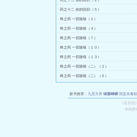
药之十二 你的回归（２）
药之十二 你的回归（５）
终之药 一切脉络（１）
终之药 一切脉络（４）
终之药 一切脉络（７）
终之药 一切脉络（１０）
终之药 一切脉络（１３）
终之药 一切脉络（二）（２）
终之药 一切脉络（二）（５）
新书推荐：
九层天界
绿茵峥嵘
我是杀毒
空城
战争天堂
混元道纪
教练万岁
都市全
《言尽坊
本站所