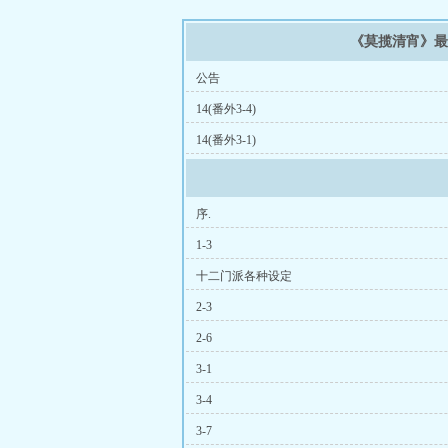
《莫揽清宵》
公告
14(番外3-4)
14(番外3-1)
序.
1-3
十二门派各种设定
2-3
2-6
3-1
3-4
3-7