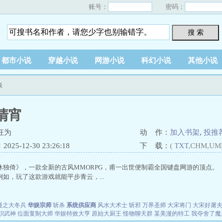
账号：
密码：
搜 索
都市小说
穿越小说
网游小说
科幻小说
其他小说
表
清宵
枉为
动 作：
加入书架
,
投推
25-12-30 23:26:18
下 载：
(
TXT
,CHM,UM
休独倚》，一款全新的古风MMORPG，甫一出世便制霸全国键盘网游的顶点。
如，玩了这款游戏就能平步青云，...
漫之大冬兵
华娱宗师
斩杀
系统供应商
风水大术士
斩邪
万界圣师
大宋将门
大宋好屠
职武神
位面复制大师
华娱特效大亨
原始大厨王
怪物聊天群
某美漫的特工
我夺舍了魔