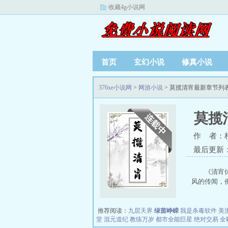
收藏4g小说网
首页
玄幻小说
修真小说
376xe小说网
>
网游小说
> 莫揽清宵最新章节列
莫揽
作 者：
最后更新：20
《清宵
风的传闻，例
推荐阅读：
九层天界
绿茵峥嵘
我是杀毒软件
美
堂
混元道纪
教练万岁
都市全能巨星
绝对交易
全