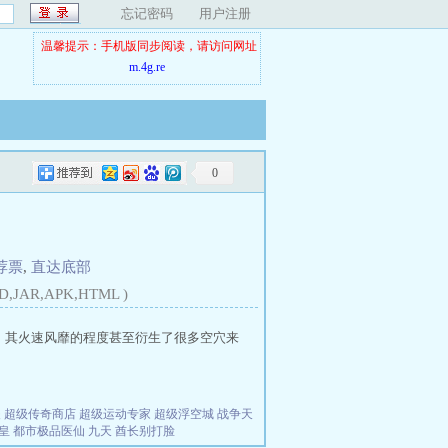
忘记密码
用户注册
温馨提示：手机版同步阅读，请访问网址
m.4g.re
0
荐票
,
直达底部
D,JAR,APK,HTML )
 其火速风靡的程度甚至衍生了很多空穴来
夫
超级传奇商店
超级运动专家
超级浮空城
战争天
皇
都市极品医仙
九天
酋长别打脸